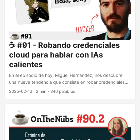
DeepSeek R1, además de otros conocidos modelos como
Llama. ...
☕️ #91 - Robando credenciales
cloud para hablar con IAs
calientes
En el episodio de hoy, Miguel Hernández, nos descubre
una nueva tendencia que consiste en robar credenciales
de servicios cloud y sobre los que ejecutar inteligencias
2025-02-13
·
2 min
·
346 palabras
artificiales. En concreto, chat bots de temáticas sexuales o
bizarras. Robo de credenciales En el pasado hemos
comentado lo lucrativo que es el robo de credenciales de
servicios en la nube. Lo vimos, por ejemplo, con el caso de
EmeraldWhale, una operación que había robado 15.000
credenciales. ...