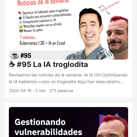
También hemos aprovechado para hablar del estado de
Python, ahora que vuelve a estar en boga. Noticias de la
semana El tozolón de la semana La semana pasada
Bluesky estuvo inaccesible a ratos. ...
☕️ #95 La IA troglodita
Revisamos las noticias de la semana: IA IA OH Optimizando
la IA hablando como un troglodita Aquí han descubierto
que si Claude habla como un troglodita… ¡Ahorra un 75%
2026-04-16
·
2 min
·
273 palabras
de tokens! Taught Claude to talk like a caveman to use
75% less tokens. Mia 👩🏻‍💻 web dev & software
(@helloitsmia.tech) • Instagram reel Lo que nos ha
recordado a este episodio de “The Office”. Kevin from The
Office - Small Words Los robots policía toman las calles
Robot police dogs powered by AI take over Atlanta’s
streets ...