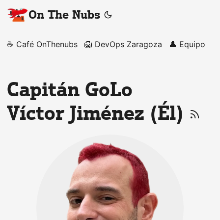
On The Nubs
☕️ Café OnThenubs
🦁 DevOps Zaragoza
👤 Equipo
Capitán GoLo
Víctor Jiménez (Él)