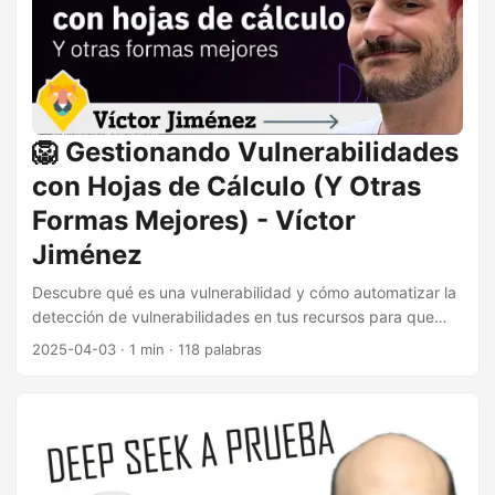
🦁 Gestionando Vulnerabilidades
con Hojas de Cálculo (Y Otras
Formas Mejores) - Víctor
Jiménez
Descubre qué es una vulnerabilidad y cómo automatizar la
detección de vulnerabilidades en tus recursos para que
puedas mejorar la seguridad desde el principio y proteger
2025-04-03
·
1 min
·
118 palabras
tu infraestructura antes de que una vulnerabilidad se
convierta en un incidente de seguridad. En esta charla,
cubriremos cómo consultar la base de datos de
vulnerabilidades de NIST, creando un Nombre CPE para un
recurso, y automatizando la obtención de vulnerabilidades
con una hoja de cálculo y luego con un script Python. ...