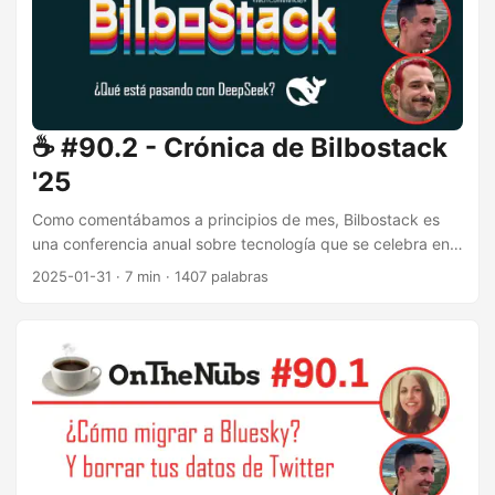
☕️ #90.2 - Crónica de Bilbostack
'25
Como comentábamos a principios de mes, Bilbostack es
una conferencia anual sobre tecnología que se celebra en
Bilbao. Este año ha tenido lugar el 25 de enero en el Palacio
2025-01-31
·
7 min
·
1407 palabras
Euskalduna. Edición de 2025 Otro año más, hemos
visitamos la capital del Nervión para asistir a este evento
tecnológico. Y, como nos tienen acostumbrados, el nivel de
las ponencias y la organización ha sido altísimo. ...