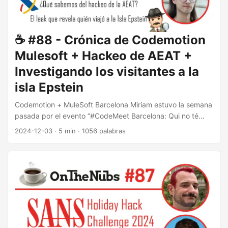
☕️ #88 - Crónica de Codemotion
Mulesoft + Hackeo de AEAT +
Investigando los visitantes a la
isla Epstein
Codemotion + MuleSoft Barcelona Miriam estuvo la semana
pasada por el evento “#CodeMeet Barcelona: Qui no té
tecnologia, el gat pentina” y nos cuenta su experiencia.
2024-12-03
·
5 min
·
1056 palabras
¿De qué va el evento? Codemotion es una comunidad y
plataforma para dar charlas de innovación en la
informática. En este caso el título era “Qui no té tecnologia,
el gat pentina”, que viene a decir algo como “Quien no tiene
tecnología, el gato peina (se está perdiendo algo)”. Y el
evento estuvo formado for cinco charlas. ...