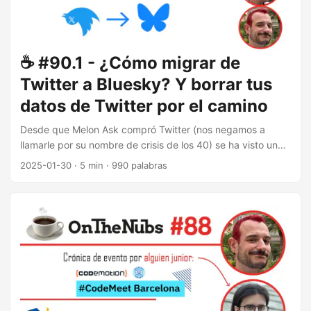
☕️ #90.1 - ¿Cómo migrar de
Twitter a Bluesky? Y borrar tus
datos de Twitter por el camino
Desde que Melon Ask compró Twitter (nos negamos a
llamarle por su nombre de crisis de los 40) se ha visto una
clara degradación del servicio. Tanto es así que los
2025-01-30
·
5 min
·
990 palabras
usuarios están abandonando en masa la red social. En el
episodio de hoy vemos cómo hemos llegado hasta aquí, y
cómo migrar tu cuenta a Bluesky. Cómo la plaza del pueblo
se convirtió en la cafetería del psiquiátrico Nada más entrar
por la puerta, Melon Ask despidió a los moderadores,
reemplazando su trabajo por unas notas de la comunidad
que han sido inútiles para frenar tanto noticias falsas y
como comportamientos tóxicos. ...