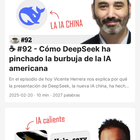
☕️ #92 - Cómo DeepSeek ha
pinchado la burbuja de la IA
americana
En el episodio de hoy Vicente Herrera nos explica por qué
la presentación de DeepSeek, la nueva IA china, ha hecho
temblar a Occidente. También probamos DeepSeek y nos
2025-02-20
·
10 min
·
2027 palabras
saltamos su medidas de seguridad. ¿Cómo ejecutar
DeepSeek en tu ordenador? Puedes usar LM Studio para
ejecutar modelos de inteligencia artificial LLM (Large
Language Model), similares a ChatGPT. Una vez has
descargado e instalado LM Studio, puedes acceder a su
catálogo de modelos que ofrece varias versiones de